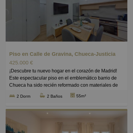
Piso en Calle de Gravina, Chueca-Justicia
425.000 €
¡Descubre tu nuevo hogar en el corazón de Madrid!
Este espectacular piso en el emblemático barrio de
Chueca ha sido recién reformado con materiales de
excelente calidad, ofreciendo un ambiente moderno y
55m²
2 Dorm
2 Baños
acogedor. Con una superficie de 55 m², este inmueble
cuenta con dos dormitorios, ambos con baños en
suite, y está completamente amueblado y equipado
para cuatro personas. La integración del salón y la
cocina crea un espacio luminoso y funcional, ideal