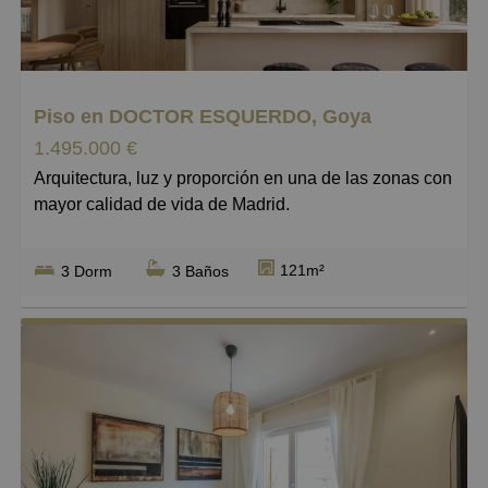
Grandes
Piso en DOCTOR ESQUERDO, Goya
1.495.000 €
Arquitectura, luz y proporción en una de las zonas con
mayor calidad de vida de Madrid.
Hay viviendas cuya mayor virtud son los metros
121m²
3 Dorm
3 Baños
cuadrados. Otras destacan por su ubicación. Esta, sin
embargo, encuentra su verdadero valor en algo
mucho más difícil de conseguir: la manera en que la
arquitectura ha sabido trabajar con la luz.
Su condición de vivienda de esquina y sus seis
grandes ventanales abiertos a la calle hacen que
cada estancia mantenga una relación constante con el