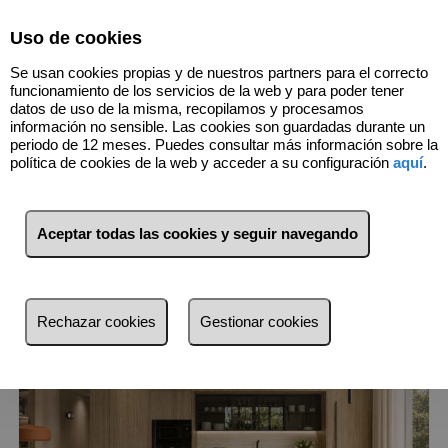
Select Language
▼
Uso de cookies
916352967
Se usan cookies propias y de nuestros partners para el correcto
funcionamiento de los servicios de la web y para poder tener
datos de uso de la misma, recopilamos y procesamos
información no sensible. Las cookies son guardadas durante un
53
Inmuebles
periodo de 12 meses. Puedes consultar más información sobre la
política de cookies de la web y acceder a su configuración
aquí
.
Lista
Mapa
Filtros
Aceptar todas las cookies y seguir navegando
más reciente
más reciente
Rechazar cookies
Gestionar cookies
Menos reciente
Baratos
Caros
Pequeños