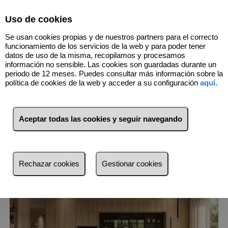
Select Language
▼
Uso de cookies
916352967
Se usan cookies propias y de nuestros partners para el correcto
funcionamiento de los servicios de la web y para poder tener
datos de uso de la misma, recopilamos y procesamos
información no sensible. Las cookies son guardadas durante un
29
Inmuebles
Barrio de Salamanca
periodo de 12 meses. Puedes consultar más información sobre la
(Madrid)
política de cookies de la web y acceder a su configuración
aquí
.
Lista
Mapa
Filtros
Aceptar todas las cookies y seguir navegando
más reciente
más reciente
Rechazar cookies
Gestionar cookies
Menos reciente
Baratos
Caros