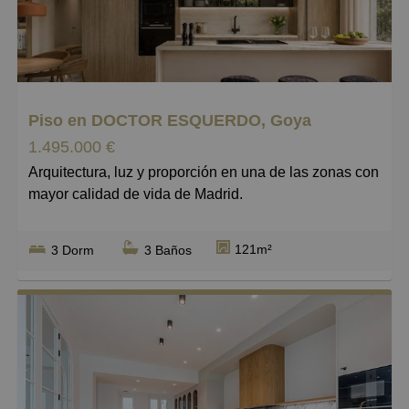
Pequeños
Grandes
Piso en DOCTOR ESQUERDO, Goya
1.495.000 €
Arquitectura, luz y proporción en una de las zonas con
mayor calidad de vida de Madrid.
Hay viviendas cuya mayor virtud son los metros
121m²
3 Dorm
3 Baños
cuadrados. Otras destacan por su ubicación. Esta, sin
embargo, encuentra su verdadero valor en algo
mucho más difícil de conseguir: la manera en que la
arquitectura ha sabido trabajar con la luz.
Su condición de vivienda de esquina y sus seis
grandes ventanales abiertos a la calle hacen que