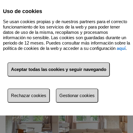
Select Language
▼
Uso de cookies
916352967
Se usan cookies propias y de nuestros partners para el correcto
funcionamiento de los servicios de la web y para poder tener
datos de uso de la misma, recopilamos y procesamos
información no sensible. Las cookies son guardadas durante un
2
Inmuebles
Chamartín (Madrid)
periodo de 12 meses. Puedes consultar más información sobre la
política de cookies de la web y acceder a su configuración
aquí
.
Lista
Mapa
Filtros
Aceptar todas las cookies y seguir navegando
más reciente
más reciente
Rechazar cookies
Gestionar cookies
Menos reciente
Baratos
Caros
Pequeños