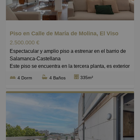
Grandes
Piso en Calle de María de Molina, El Viso
2.500.000 €
Espectacular y amplio piso a estrenar en el barrio de
Salamanca-Castellana
Este piso se encuentra en la tercera planta, es exterior
y cuenta con 2 terrazas a ambos lados de un salón
335m²
4 Dorm
4 Baños
con cristalera con vistas, situado en el céntrico barrio
de El Viso, al lado de la Plaza de Gregorio Marañón.
Es una vivienda que cuenta con techos altos y que
constará de 4 habitaciones, 4 baños completos en
suite, 2 de ellos con tanto bañera como ducha y los
restantes con ducha, un aseo, salón, comedor y
cocina equipada.