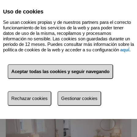
Select Language
▼
Uso de cookies
916352967
Se usan cookies propias y de nuestros partners para el correcto
funcionamiento de los servicios de la web y para poder tener
datos de uso de la misma, recopilamos y procesamos
información no sensible. Las cookies son guardadas durante un
6
Inmuebles
Centro (Madrid)
periodo de 12 meses. Puedes consultar más información sobre la
política de cookies de la web y acceder a su configuración
aquí
.
Lista
Mapa
Filtros
Aceptar todas las cookies y seguir navegando
más reciente
más reciente
Rechazar cookies
Gestionar cookies
Menos reciente
Baratos
Caros
Pequeños