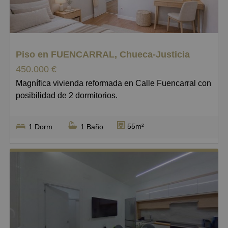
Grandes
Piso en FUENCARRAL, Chueca-Justicia
450.000 €
Magnífica vivienda reformada en Calle Fuencarral con
posibilidad de 2 dormitorios.
Hay ubicaciones que no necesitan presentación, y
55m²
1 Dorm
1 Baño
Calle Fuencarral es una de ellas. Vivir aquí es
disfrutar del centro de Madrid desde una de sus calles
más dinámicas, emblemáticas y cotizadas. En este
entorno privilegiado se encuentra esta magnífica
vivienda de 55 m², una oportunidad muy atractiva
tanto para quien busca un hogar con encanto como
para quien valora una inversión con proyección.